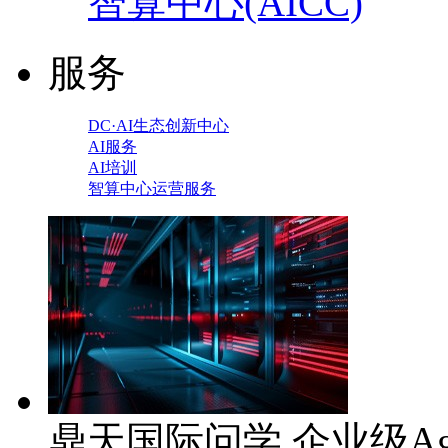
智算中心(AICC)
服务
DC·AI生态创新中心
AI服务
AI培训
智算中心运营服务
鼎天国际问学 企业级Ag