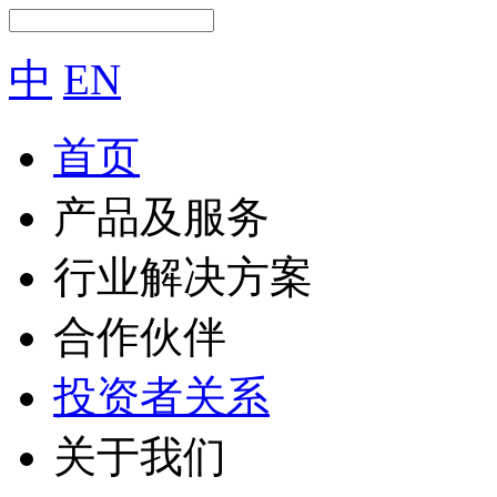
中
EN
首页
产品及服务
行业解决方案
合作伙伴
投资者关系
关于我们