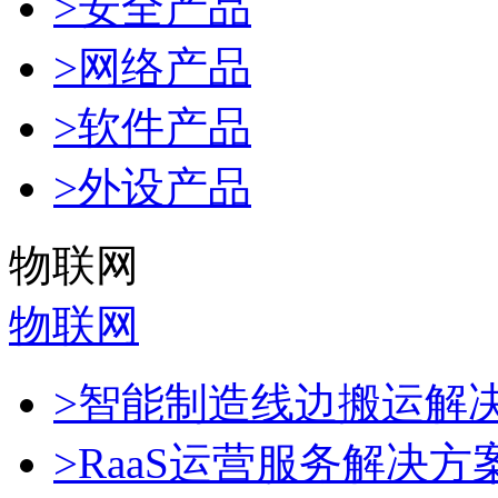
>安全产品
>网络产品
>软件产品
>外设产品
物联网
物联网
>智能制造线边搬运解
>RaaS运营服务解决方