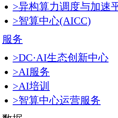
>异构算力调度与加速
>智算中心(AICC)
服务
>DC·AI生态创新中心
>AI服务
>AI培训
>智算中心运营服务