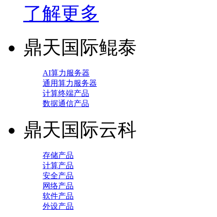
了解更多
鼎天国际鲲泰
AI算力服务器
通用算力服务器
计算终端产品
数据通信产品
鼎天国际云科
存储产品
计算产品
安全产品
网络产品
软件产品
外设产品