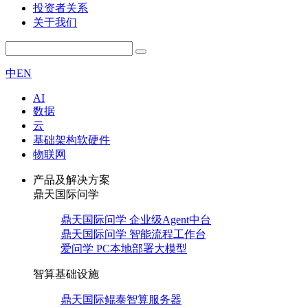
投资者关系
关于我们
中
EN
AI
数据
云
基础架构软硬件
物联网
产品及解决方案
鼎天国际问学
鼎天国际问学 企业级Agent中台
鼎天国际问学 智能流程工作台
爱问学 PC本地部署大模型
智算基础设施
鼎天国际鲲泰智算服务器